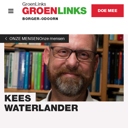
GroenLinks
DOE MEE
BORGER-ODOORN
HOME
ONZE MENSEN
Onze mensen
STANDPUNTEN
KOM IN ACTIE
Onze mensen
Onze afdeling
KEES
WATERLANDER
Nieuws
Agenda